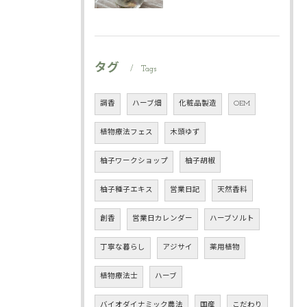
タグ
Tags
調香
ハーブ畑
化粧品製造
OEM
植物療法フェス
木頭ゆず
柚子ワークショップ
柚子胡椒
柚子種子エキス
営業日記
天然香料
創香
営業日カレンダー
ハーブソルト
丁寧な暮らし
アジサイ
薬用植物
植物療法士
ハーブ
バイオダイナミック農法
国産
こだわり