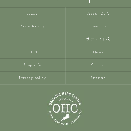
Home
About OHC
Phytotherapy
Products
School
サテライト校
OEM
News
Shop info
Contact
Privacy policy
Sitemap