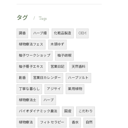
タグ
Tags
調香
ハーブ畑
化粧品製造
OEM
植物療法フェス
木頭ゆず
柚子ワークショップ
柚子胡椒
柚子種子エキス
営業日記
天然香料
創香
営業日カレンダー
ハーブソルト
丁寧な暮らし
アジサイ
薬用植物
植物療法士
ハーブ
バイオダイナミック農法
国産
こだわり
植物療法
フィトセラピー
香水
自然