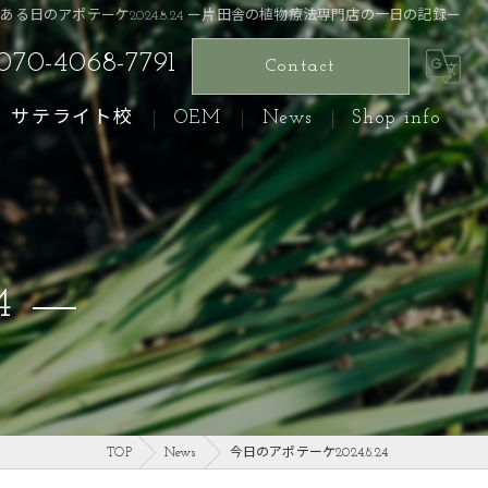
ある日のアポテーケ2024.8.24 ー片田舎の植物療法専門店の一日の記録ー
070-4068-7791
Contact
サテライト校
OEM
News
Shop info
4
TOP
News
今日のアポテーケ2024.8.24