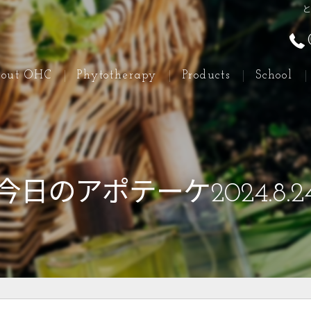
と
out OHC
Phytotherapy
Products
School
今日のアポテーケ2024.8.2