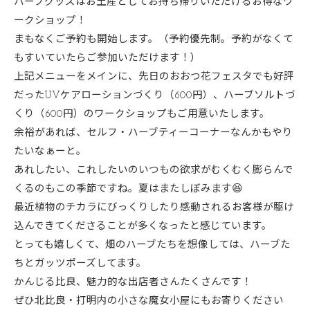
ハーブグッズはお土産としてお持ち帰りいただけるお得なワ
ークショップ！
まもなくご予約も開始します。（予約優先制。予約がなくて
もすいていたらご参加いただけます！）
上記メニューをメインに、先日のおおつ花フェスタでも好評
だったUVケアローションづくり（600円）、ハーブソルトづ
くり（600円）のワークショップもご用意いたします。
余裕があれば、セルフ・ハーブティーコーナーなんかもやり
たいなぁーと。
あれしたい、これしたいのいつもの欲求がむくむく膨らんで
くるのもこの季節ですね。夏はまたしぼみます😆
最近植物のチカラにびっくりしたり感動されるお客様が駆け
込んできてくださることが多くなったと感じています。
とっても嬉しくて、畑のハーブたちを想像しては、ハーブた
ちとガッツポーズしてます。
かんじる比良、魅力的な出店者さんたくさんです！
ぜひ北比良・打明内の小さな魔女小屋にもお寄りください