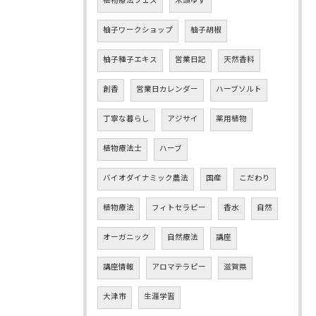
植物療法フェス
木頭ゆず
柚子ワークショップ
柚子胡椒
柚子種子エキス
営業日記
天然香料
創香
営業日カレンダー
ハーブソルト
丁寧な暮らし
アジサイ
薬用植物
植物療法士
ハーブ
バイオダイナミック農法
国産
こだわり
植物療法
フィトセラピー
香水
自然
オーガニック
自然療法
講座
講座情報
アロマテラピー
滋賀県
大津市
生涯学習