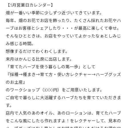
【5月営業日カレンダー】
畑が一番いい季節に少しずつ近づいてきています。
毎年、畑のお花でお店を飾ったり、たくさん採れたお花やハ
ーブはお客様とシェアしたり・・・が最高に楽しくて幸せ。
そんなひとときは、お店をやっていてよかったなぁとしみじ
み感じる時間。
想像するだけでわくわくします。
来月はかんじる比良に出店します。
「育てたハーブを使う暮らしの第一歩」として
『採種→種まき→育て方・使い方レクチャー→ハーブグッズ
のお土産』
のワークショップ（1000円）をご用意いたします。
ご自宅で暮らしに大活躍するハーブたちを育てていただきま
す。
店内で人気のあのオイル、あのローションは、育てたハーブ
をこんな風にしたら作れますよ！をレクチャーして、見本の