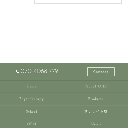
070-4068-7791
Contact
Home
About OHC
Phytotherapy
Products
School
サテライト校
OEM
News