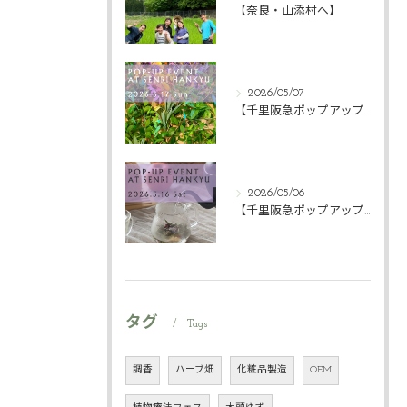
【奈良・山添村へ】
2026/05/07
【千里阪急ポップアップ】
2026/05/06
【千里阪急ポップアップ】
タグ
Tags
調香
ハーブ畑
化粧品製造
OEM